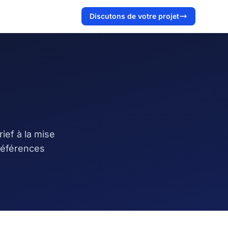
s
Discutons de votre projet
ief à la mise
références